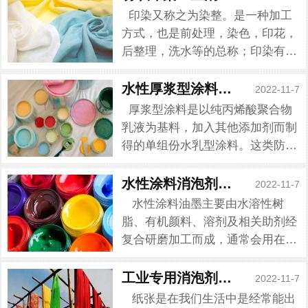
印染又称之为染整。是一种加工
方式，也是前处理，染色，印花，
后整理，洗水等的总称；印染有一
个问题就是我们在进行印染等工艺
产品加工时不时会遭遇泡沫疑问，
水性厚浆型涂料消泡剂如何选择
2022-11-7
由于纺织印染助剂的添加，在调浆
厚浆型涂料是以纯丙烯酸聚合物
时受到搅拌和机器的抖动，染池产
乳液为基料，加入其他添加剂而制
生大量泡...
得的单组份水乳型涂料。这类防水
涂料在运用中可能不会出现什么问
题，但是在生产过程中却会有很多
水性涂料消泡剂种类
2022-11-7
问题的出现，泡沫是其中的一个，
水性涂料油墨主要由水溶性树
泡沫的危害性是无法想象的。泡沫
脂、有机颜料、溶剂及相关助剂经
不仅会给...
复合研磨加工而成，通常会用在包
装印刷产品上，有一定的美观性。
而由于水性涂料油墨的成分复杂，
工业专用消泡剂教你消泡
2022-11-7
在生产调制环节中会有泡沫的产
纸张是在我们生活中是经常能出