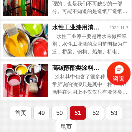
生，这些泡沫会给涂料的质量性
现的，也是我们不可缺少的一部
能...
分。可能不知道的是造纸厂造纸工
序在生产过程中会产生泡沫问题，
这大概就是浆料在造纸过程中因为
水性工业漆用消泡剂消泡细节
2022-11-7
纱线的的高速移动，就会导致泡沫
水性工业漆主要是用水来做稀释
的形成，泡沫未及时处理会在纸...
剂，水性工业漆的应用范围极为广
泛，桥梁、钢构、船舶、机电、钢
材等可处处见到其身影。当然也是
广受好评的，但是在水性工业漆本
高碳醇酯类涂料消泡剂需要注意的点
2022-11-7
身在生产过程会遇到很多的问题。
涂料其中包含了很多种，我们通
其中泡沫是最常见也是最严重...
常所说的油漆只是其中一种，而且
涂料在运用上不仅仅只有液体类涂
料，粉末涂料同样是常见的一种。
涂料在我们的日常生活中是比较常
首页
49
50
51
52
53
见的，出现在一些建筑、工厂、工
业设备上等。而涂料泡沫问题却是
尾页
让生产商...