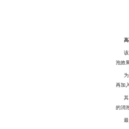
高
该
泡效
为
再加
其
的消
最