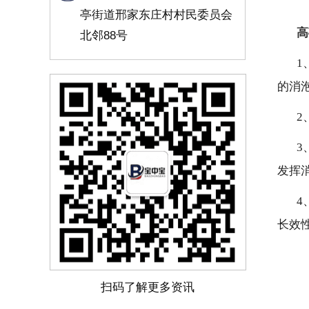
亭街道邢家东庄村村民委员会
高
北邻88号
1
的消
2
3
发挥
4
长效
扫码了解更多资讯