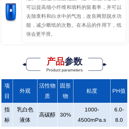
可以提高细小纤维和填料的留着率，并可以
去除浆料和白水中的气泡，改良网部脱水功
能，减少断纸的次数。在本品的作用下，纸
张会更平滑。
产品
参数
Product parameters
项
活性物
固形
外观
粘度
PH值
目
质
物
指
乳白色
1000-
6.0-
高碳醇
30%
标
液体
4500mPa.s
8.0