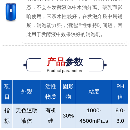
态，不会在发酵液体中水油分离、破乳而影
响使用，它亲水性较好，在发泡介质中易铺
展，消泡能力强，消泡活性维持时间短，因
此用于发酵液中效果较好的消泡剂。
产品
参数
Product parameters
项
活性
固形
PH
外观
粘度
目
物质
物
值
指
无色透明
有机
1000-
6.0-
30%
标
液体
硅
4500mPa.s
8.0