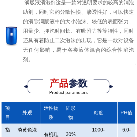
润版液消泡剂这是一款对透明要求的较高的消泡
助剂，同时它的分散性快、渗透性好，可以快速
的消除润版液中的大小泡沫、较低的表面张力、
用量少、抑泡时间长、有吸附力等等特性，同时
还具有着防止二次泡沫的出现，它是一款对设备
无任何影响，易于各类液体混合的综合性消泡
剂。
产品
参数
Product parameters
项
活性物
固形
外观
粘度
PH值
目
质
物
指
淡黄色液
1000-
6.0-
有机硅
30%