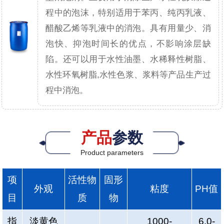
程中的泡沫，特别适用于苯丙、纯丙乳液、
醋酸乙烯等乳液中的消泡。具有用量少、消
泡快、抑泡时间长的优点，不影响涂层缺
陷。还可以用于水性油墨、水稀释性树脂、
水性环氧树脂,水性色浆、浆料等产品生产过
程中消泡。
产品
参数
Product parameters
项
活性物
固形
外观
粘度
PH值
目
质
物
指
淡黄色
1000-
6.0-