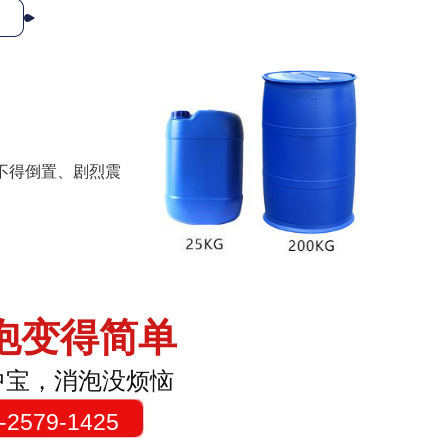
不得倒置、剧烈震
泡变得简单
中宝，消泡没烦恼
579-1425