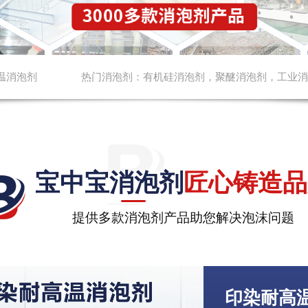
温消泡剂
热门消泡剂：
有机硅消泡剂
，
聚醚消泡剂
，
工业消
宝中宝消泡剂
匠心铸造品
提供多款消泡剂产品助您解决泡沫问题
印染耐高温消