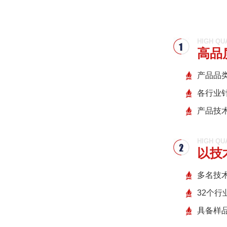
HIGH QU
高品
产品品
各行业
产品技
HIGH QU
以技
多名技
32个
具备样