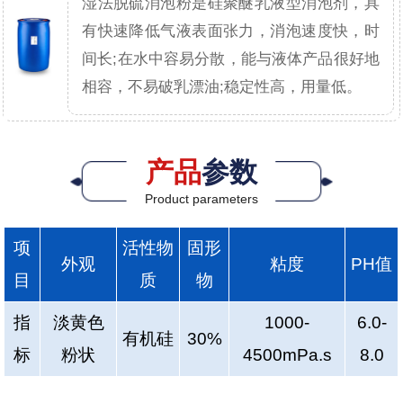
湿法脱硫消泡粉是硅聚醚乳液型消泡剂，具
有快速降低气液表面张力，消泡速度快，时
间长;在水中容易分散，能与液体产品很好地
相容，不易破乳漂油;稳定性高，用量低。
产品
参数
Product parameters
项
活性物
固形
外观
粘度
PH值
目
质
物
指
淡黄色
1000-
6.0-
有机硅
30%
标
粉状
4500mPa.s
8.0