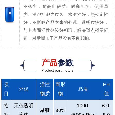
不破乳，耐高电解质、耐高剪切、使用量
少、消泡抑泡力度久、水溶性好，热稳定性
好，不影响产品本来的外观、透明度较好，
与各表面活性剂较好相溶，解决斑点残留问
题，对后期加工产品没有不良影响。
产品
参数
Product parameters
项
活性
固形
PH
外观
粘度
目
物质
物
值
指
无色透明
1000-
6.0-
聚醚
30%
标
液体
4500mPa.s
8.0