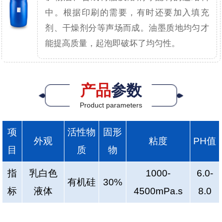
中。根据印刷的需要，有时还要加入填充
剂、干燥剂分等声场而成。油墨质地均匀才
能提高质量，起泡即破坏了均匀性。
产品
参数
Product parameters
项
活性物
固形
外观
粘度
PH值
目
质
物
指
乳白色
1000-
6.0-
有机硅
30%
标
液体
4500mPa.s
8.0