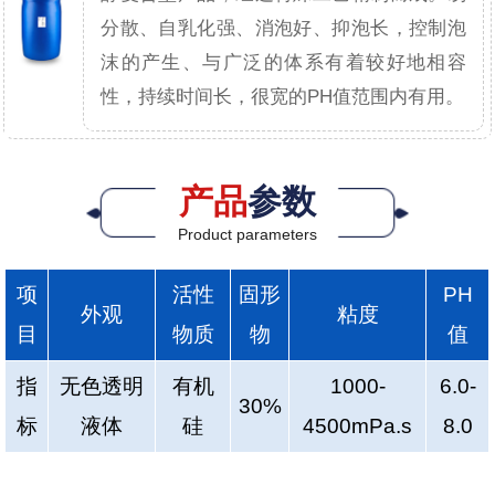
分散、自乳化强、消泡好、抑泡长，控制泡
沫的产生、与广泛的体系有着较好地相容
性，持续时间长，很宽的PH值范围内有用。
产品
参数
Product parameters
项
活性
固形
PH
外观
粘度
目
物质
物
值
指
无色透明
有机
1000-
6.0-
30%
标
液体
硅
4500mPa.s
8.0