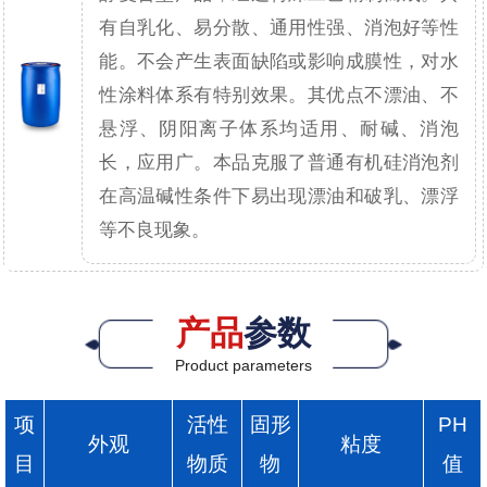
有自乳化、易分散、通用性强、消泡好等性
能。不会产生表面缺陷或影响成膜性，对水
性涂料体系有特别效果。其优点不漂油、不
悬浮、阴阳离子体系均适用、耐碱、消泡
长，应用广。本品克服了普通有机硅消泡剂
在高温碱性条件下易出现漂油和破乳、漂浮
等不良现象。
产品
参数
Product parameters
项
活性
固形
PH
外观
粘度
目
物质
物
值