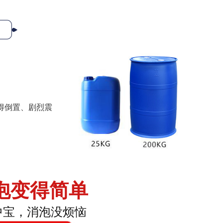
得倒置、剧烈震
泡变得简单
中宝，消泡没烦恼