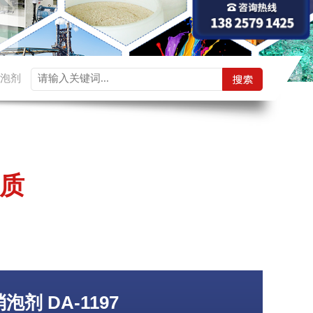
泡剂
质
剂 DA-1197