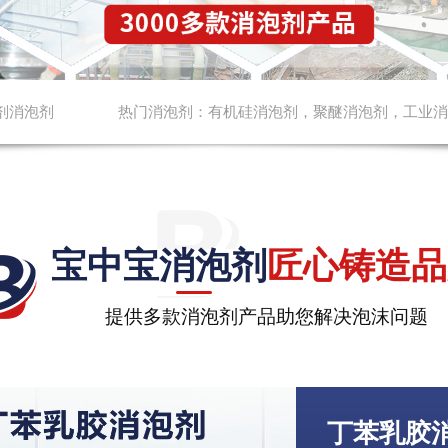
剂消泡剂
热门消泡剂：
有机硅消泡剂
，
聚醚消泡剂
，
工业消
宝中宝消泡剂
匠心铸造品
提供多款消泡剂产品助您解决泡沫问题
丁苯乳胶消泡