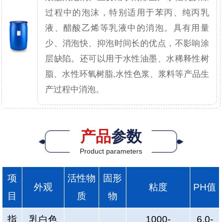
过程中的泡沫，特别适用于苯丙、纯丙乳
液、醋酸乙烯等乳液中的消泡。具有用量
少、消泡快、抑泡时间长的优点，不影响涂
层缺陷。还可以用于水性油墨、水稀释性树
脂、水性环氧树脂,水性色浆、浆料等产品生
产过程中消泡。
产品
参数
Product parameters
项
活性物
固形
外观
粘度
PH值
目
质
物
指
乳白色
1000-
6.0-