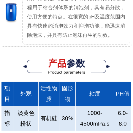
程用于粘合剂体系的消泡剂，具有易分散，
使用方便的特点。在很宽的pH及温度范围内
具有快速的消泡效力和抑泡功能，能迅速消
除泡沫，并具有防止泡沫再生的功效。
产品
参数
Product parameters
项
活性物
固形
外观
粘度
PH值
目
质
物
指
淡黄色
1000-
6.0-
有机硅
30%
标
粉状
4500mPa.s
8.0