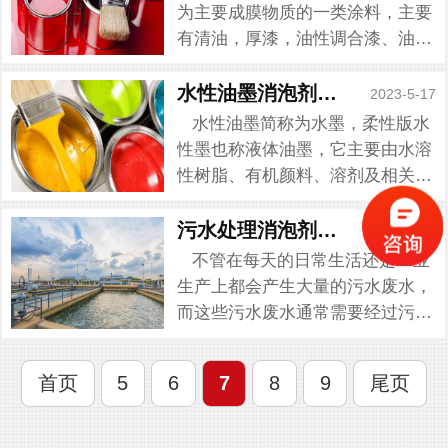
多环氧树脂胶厂家都在为这些...
为主要成膜物质的一类涂料，主要
有清油，厚漆，油性调合漆、油性
防锈漆和腻子、油灰等。而涂料在
生产过程中需要加入一定的化学助
水性油墨消泡剂的优点
2023-5-17
剂进行生产，但往往因为这些化学
水性油墨简称为水墨，柔性版水
助剂会导致大量的泡沫产生。...
性墨也称液体油墨，它主要由水溶
性树脂、有机颜料、溶剂及相关助
剂经复合研磨加工而成。在很多水
性油墨厂家都在反映水性油墨在生
污水处理消泡剂成分以及原理
2023-5-17
产过程中会产生大量的泡沫，油墨
不管在每天的日常生活还是工业
含有易起泡的活性成分,它本...
生产上都会产生大量的污水废水，
而这些污水废水通常需要经过污水
处理厂处理后才能够得以排放。但
是在处理过程中会遇到很多问题，
首页
5
6
7
8
9
尾页
其中污水泡沫问题是最常见的也是
最严重的。对于这类泡沫需要...