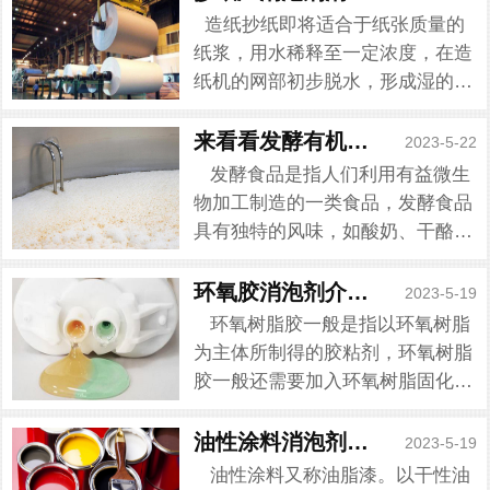
造纸抄纸即将适合于纸张质量的
纸浆，用水稀释至一定浓度，在造
纸机的网部初步脱水，形成湿的纸
页，再经压榨脱水、烘干而制成纸
张。而很多造纸厂家都会在抄纸的
来看看发酵有机硅消泡剂
2023-5-22
过程中加入抄纸厂消泡剂，是由于
发酵食品是指人们利用有益微生
在抄纸工序中会出现大量的泡沫，
物加工制造的一类食品，发酵食品
这是抄纸...
具有独特的风味，如酸奶、干酪、
酒酿、泡菜、酱油、食醋、豆豉、
黄酒、啤酒、葡萄酒等。而在发酵
环氧胶消泡剂介绍来了
2023-5-19
过程中却经常遇到泡沫问题，在搅
环氧树脂胶一般是指以环氧树脂
拌过程中，通气大，导致泡沫...
为主体所制得的胶粘剂，环氧树脂
胶一般还需要加入环氧树脂固化剂
使其固化。而环氧树脂胶在混合过
程中产生气泡的原因一是在搅拌过
油性涂料消泡剂如何选择
2023-5-19
程中带入的气体而产生的气泡。很
油性涂料又称油脂漆。以干性油