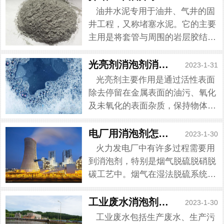
油井水泥专用于油井、气井的固
井工程，又称堵塞水泥。它的主要
主用是将套管与周围的岩层胶结封
固，封隔地层内油、气、水层，防
止互相串扰，以便在井内形成一条
光亮剂消泡剂消泡知识
2023-1-31
从油层流向地面且隔绝良好的油流
光亮剂主要作用是通过活性表面
通道。而油井水泥消泡剂却经...
除去停留在金属表面的油污、氧化
及未氧化的表面杂质，保持物体外
部的洁净、光泽度、色牢度。通过
研磨作用影响外观的质感，提高抛
电厂用消泡剂怎么用
2023-1-30
光的效率。但是光亮剂在生产过程
火力发电厂中有许多过程需要用
中会产生泡沫，这些泡沫是由...
到消泡剂，特别是烟气脱硫脱硝脱
碳工艺中。烟气在湿法脱硫系统的
吸收塔内被石灰石浆液洗涤过程中
产生大量的泡沫，然而使吸收塔入
工业废水消泡剂消泡原理
2023-1-30
口积灰，影响电厂脱硫塔的工作效
工业废水包括生产废水、生产污