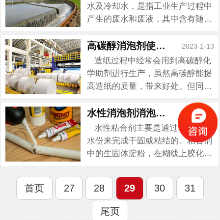
率，泡沫太多也会对空气造成...
水及冷却水，是指工业生产过程中
产生的废水和废液，其中含有随水
流失的工业生产用料、中间产物、
副产品以及生产过程中产生的污染
高碳醇消泡剂使用说明
2023-1-13
物。而在工业废水处理过程中会有
造纸过程中经常会用到高碳醇化
泡沫的产生，这是由于废水中...
学助剂进行生产，虽然高碳醇能提
高造纸的质量，带来好处。但同样
在造纸过程中高碳醇会产生大量的
泡沫，泡沫过多会影响造纸的效率
水性消泡剂消泡解析
2023-1-13
以及质量，这也是造纸厂家很烦
水性粘合剂主要是通过表面吸收
恼。今天就给造纸厂家带来高碳...
水份来完成干固或粘结的。粘合剂
中的生固体淀粉，在糊线上胶化吸
收水份。粘结时间为几秒钟至一分
钟左右。但是在生产水性粘合剂的
首页
27
28
29
30
31
过程中添加的化学助剂成分不相容
造成了起泡现象。泡沫会直接...
尾页