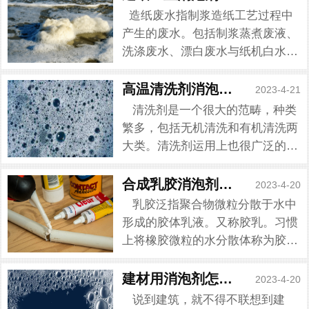
造纸废水指制浆造纸工艺过程中
产生的废水。包括制浆蒸煮废液、
洗涤废水、漂白废水与纸机白水
等 。造纸废水成分复杂，可生化
性差。造纸废水需要经过处理之后
高温清洗剂消泡剂了解一下
2023-4-21
才能够排放，处理过程会有泡沫产
清洗剂是一个很大的范畴，种类
生。泡沫是造纸厂家最想清除
繁多，包括无机清洗和有机清洗两
的，...
大类。清洗剂运用上也很广泛的，
在工业清洗还是金属清洗上都能够
运用。清洗过程中都会遇到泡沫的
合成乳胶消泡剂一直都在
2023-4-20
问题，清洗剂本身就含有活性剂，
乳胶泛指聚合物微粒分散于水中
是导致泡沫产生的原因。这时...
形成的胶体乳液。又称胶乳。习惯
上将橡胶微粒的水分散体称为胶
乳，而将树脂微粒的水分散体称为
乳液。而乳胶在生产中经常会遇到
建材用消泡剂怎么样去消泡
2023-4-20
泡沫的情况，乳胶生产中会加入一
说到建筑，就不得不联想到建