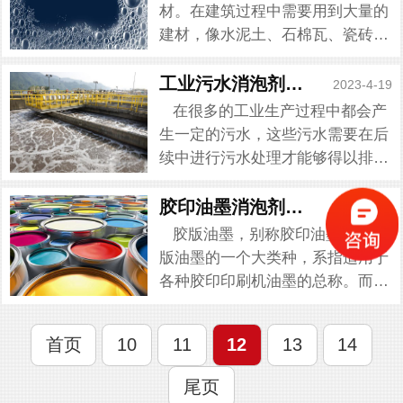
些化学助剂，这些化学助剂是导...
材。在建筑过程中需要用到大量的
建材，像水泥土、石棉瓦、瓷砖等
都是常见的建材，而在建材使用过
程中不得不遇到的一个问题那就是
工业污水消泡剂运用特点
2023-4-19
泡沫问题。建材在使用中添加各类
在很多的工业生产过程中都会产
混合物，这是导致泡沫产生的原...
生一定的污水，这些污水需要在后
续中进行污水处理才能够得以排放
或者进行二次利用。而很多厂家都
会反映在污水处理中产生大量泡沫
胶印油墨消泡剂使用来了
2023-4-19
的问题，经研究后发现是污水中杂
胶版油墨，别称胶印油墨，是平
质以及细菌的滋生蔓延导致的...
版油墨的一个大类种，系指适用于
各种胶印印刷机油墨的总称。而油
墨的运用也是非常广泛的，胶版印
刷也是目前最主要的印刷方式。而
首页
10
11
12
13
14
油墨生产中需要添加一定的化学助
剂，这些化学助剂会导致大量...
尾页