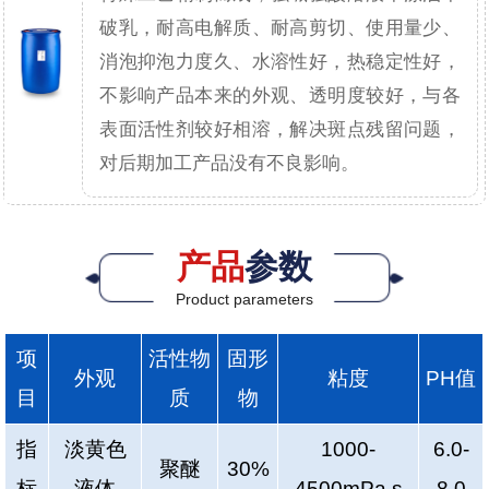
破乳，耐高电解质、耐高剪切、使用量少、
消泡抑泡力度久、水溶性好，热稳定性好，
不影响产品本来的外观、透明度较好，与各
表面活性剂较好相溶，解决斑点残留问题，
对后期加工产品没有不良影响。
产品
参数
Product parameters
项
活性物
固形
外观
粘度
PH值
目
质
物
指
淡黄色
1000-
6.0-
聚醚
30%
标
液体
4500mPa.s
8.0