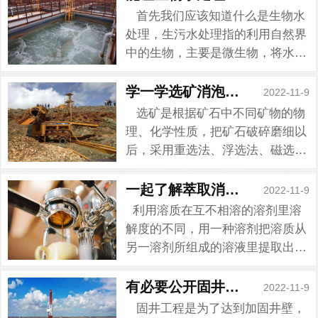
首先我们应该知道什么是生物水
处理，生污水处理指的利用自然界
中的生物，主要是微生物，将水体
中的固体废弃物可降解有机物转化
为稳定的产物、能源和其他一些可
学一学选矿消泡剂如何使用
2022-11-9
利用物质的一种处理技术。生物水
选矿是根据矿石中不同矿物的物
处理一般有好氧处理和厌氧处...
理、化学性质，把矿石破碎磨细以
后，采用重选法、浮选法、磁选
法、电选法等方法，将有用矿物与
脉石矿物分开，并使各种共生（伴
一起了解萃取消泡剂的特点
2022-11-9
生）的有用矿物尽可能相互分离，
利用溶质在互不相溶的溶剂里溶
除去或降低有害杂质，以获得冶...
解度的不同，用一种溶剂把溶质从
另一溶剂所组成的溶液里提取出来
的操作方法。例如，用四氯化碳从
碘水中萃取碘，就是采用萃取的方
有必要公开固井消泡剂的作用原理
2022-11-9
法。萃取法常用于从水溶液中提取
固井工程是为了达到加固井壁，