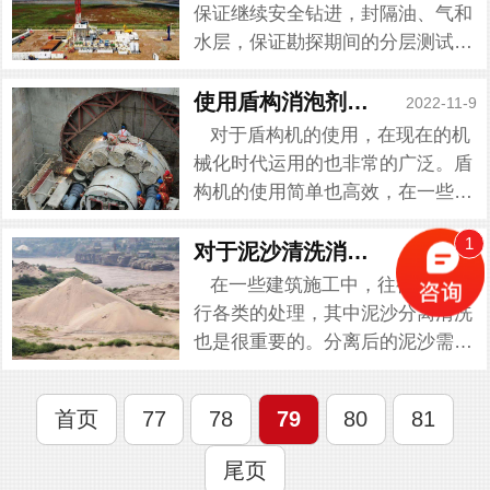
有价金属或作为溶液净化的一种手
保证继续安全钻进，封隔油、气和
段。在这...
水层，保证勘探期间的分层测试及
在整个开采过程中合理的油气生产
等目的而下入优质钢管，并在井筒
使用盾构消泡剂时需要注意什么
2022-11-9
与钢管环空充填好水泥的作业。然
对于盾构机的使用，在现在的机
而固井消泡剂就经常被提起，...
械化时代运用的也非常的广泛。盾
构机的使用简单也高效，在一些隧
道施工都是盾构机在作业，就在于
1
盾构工程在前期挖掘后，抽上来的
对于泥沙清洗消泡剂消泡原理的认识
2022-11-9
污水，需要处理后进行循环利用。
在一些建筑施工中，往往需要进
处理过程泡沫却成了常态，需...
行各类的处理，其中泥沙分离清洗
也是很重要的。分离后的泥沙需要
满足施工的要求，这很大程度上会
影响到施工后的墙体质量问题，也
首页
77
78
79
80
81
能够给施工方带来方便。泥沙清洗
过程会带来泡沫问题，主要是...
尾页