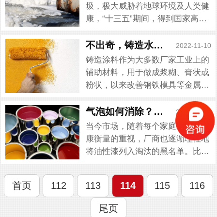
高，水质复杂，往往会引起含有大
圾，极大威胁着地球环境及人类健
量的泡沫，排放出去给附近的矿区
康，“十三五”期间，得到国家高度
造成...
重视，为了垃圾减量化与资源化，
焚烧成为垃圾处理的有效解决措
不出奇，铸造水基涂料消泡剂给泡沫的致命一击...
2022-11-10
施。为了避免对环境进行二次污
铸造涂料作为大多数厂家工业上的
染，决定采用无公害的垃圾焚烧发
辅助材料，用于做成浆糊、膏状或
电方式，合理将其内能转化为热
粉状，以来改善钢铁模具等金属表
能、...
面的耐火性以及化学的稳定性，甚
至解决铸钢、铸件气孔、变异或缺
气泡如何消除？水性漆表面除泡消泡剂向你飞奔...
2022-11-10
陷等问题。然而，浸涂法是人们使
当今市场，随着每个家庭对家具健
用铸造涂料中常用的方法，通过反
康衡量的重视，厂商也逐渐理性地
复多次的浸泡、涂膜，控制涂料
将油性漆列入淘汰的黑名单。比起
浓...
油性漆，水性漆无恶臭的甲醛味，
容易识别和把控。但是发现使用过
首页
112
113
114
115
116
程中，操作略微着急点，水性漆表
面就会出现气泡，没及时处理会直
尾页
接影响家具整体美观，而且效率