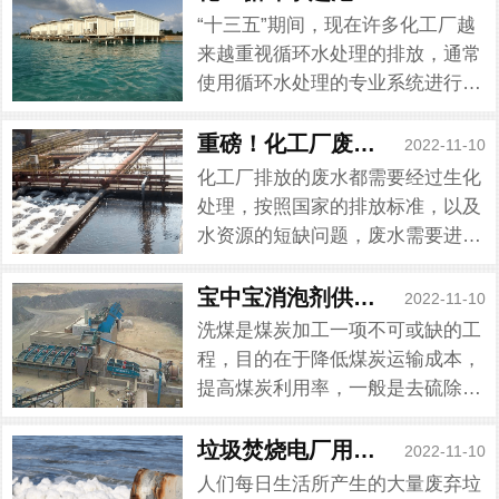
“十三五”期间，现在许多化工厂越
来越重视循环水处理的排放，通常
使用循环水处理的专业系统进行污
水处理，一方面在于减轻地球环境
的威胁，另一方面就是为了工业节
重磅！化工厂废水处理消泡剂开始打击泡沫了！
2022-11-10
约用水循环利用。但是令大多数化
化工厂排放的废水都需要经过生化
工厂家头疼的是，循环水处理工程
处理，按照国家的排放标准，以及
经常会看见水池中呈现大片白花...
水资源的短缺问题，废水需要进一
步深度处理。大家都知道，工业废
水中成分十分复杂，含有溶剂类物
宝中宝消泡剂供应商！洗煤用消泡剂的具体应用...
2022-11-10
质等难以去除的化合物，具备大量
洗煤是煤炭加工一项不可或缺的工
的表面活性剂以及难以降解的生
程，目的在于降低煤炭运输成本，
物，一般要利用机械技术去除水中
提高煤炭利用率，一般是去硫除
杂...
杂，以达到炼焦用的标准。然而洗
煤废水中含有选煤加工过程中添加
垃圾焚烧电厂用消泡剂找到了，大胆去焚烧发电...
2022-11-10
的各种活性添加剂，混合物浊度
人们每日生活所产生的大量废弃垃