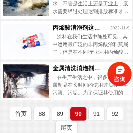
消泡剂进行处理，大多数都会...
水，不管是生活上还是工业上，废
水需要经过处理达到排放标准才得
以排放。而在处理过程都会产生滋
生的泡沫问题，这是由于丝状菌过
丙烯酸消泡剂这样运用的
2022-11-9
量生长会导致菌胶团携带大量空气
涂料在我们生活中随处可见，其
从而在水面形成稳定的，难以去...
中运用最广泛的非丙烯酸涂料莫属
了，但是在不同行业运用丙烯酸
时。常常会因为泡沫问题带来一系
列问题，不管是在生产环节或者是
金属清洗消泡剂的运用
2022-11-9
使用过程中都会添加含有表面活性
在生产生活之中，很多金属和金
剂的化学助剂从而导致泡沫的出...
属制品在长时间的使用过后会产生
污渍、污垢。为了保证其使用的效
果，就需要对这些金属和金属制品
进行清洗。清洗过程中面临一个问
首页
88
89
90
91
92
题，市面上的清洗剂在对金属和金
属制品进行清洗时都会产生泡...
尾页