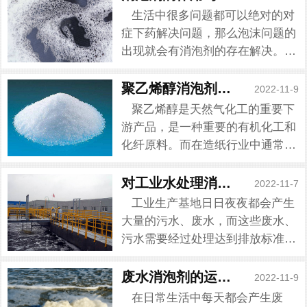
生活中很多问题都可以绝对的对
症下药解决问题，那么泡沫问题的
出现就会有消泡剂的存在解决。消
泡剂在工业生产环节中是被运用的
最多的，之所以能够被广泛运用到
聚乙烯醇消泡剂的特点及作用
2022-11-9
生产环节，取决于消泡剂的作用与
聚乙烯醇是天然气化工的重要下
用途的发挥性。而泡沫解决有...
游产品，是一种重要的有机化工和
化纤原料。而在造纸行业中通常需
要聚乙烯醇的加入生产，而这过程
中会泡沫问题的产生，主要是气液
对工业水处理消泡剂的了解
2022-11-7
接触和体系内助泡物的存在，当机
工业生产基地日日夜夜都会产生
械搅拌时液相体系就会产生泡...
大量的污水、废水，而这些废水、
污水需要经过处理达到排放标准才
能排放。由于生产、配方等方面影
响，处理过程会产生泡沫问题，泡
废水消泡剂的运用及作用
2022-11-9
沫这方面问题可以交给工业水处理
在日常生活中每天都会产生废