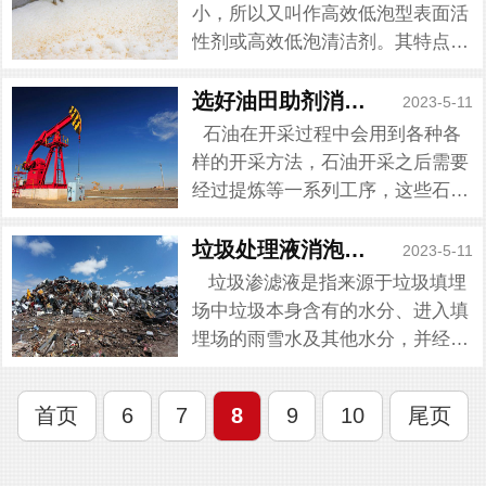
越积越多,导致泡沫产生。...
小，所以又叫作高效低泡型表面活
性剂或高效低泡清洁剂。其特点是
扩消泡剂，又称抗泡剂、抑泡剂和
消沫剂。它是一种表面活性物质，
选好油田助剂消泡剂
2023-5-11
能破坏起泡沫的液膜而起散性大、
石油在开采过程中会用到各种各
消除效率高和用量少等。今天小...
样的开采方法，石油开采之后需要
经过提炼等一系列工序，这些石油
才能进行运用。开采过程中也会遇
到各种各样的问题，开采中泡沫问
垃圾处理液消泡剂用法
2023-5-11
题是很常见也是很重要的问题，在
垃圾渗滤液是指来源于垃圾填埋
地层中天然气溢出时，使泥浆产生
场中垃圾本身含有的水分、进入填
泡沫。今...
埋场的雨雪水及其他水分，并经历
垃圾层和覆土层而形成的一种高浓
度的有机废水。而渗滤液在处理过
首页
6
7
8
9
10
尾页
程中会产生大量的泡沫，废水中含
有大量表面活性剂，在压力的...