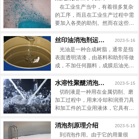
在工业生产当中，有着很多复杂
的工序，而且在工业生产过程中需
要加入各类的助剂。然而在这些环
节中经常会产生泡沫，引起泡沫产
生的原因有很多种，为了尽快消除
丝印油消泡剂运用来了
2023-5-16
这些泡沫，很多工业厂家都会选择
光油是一种合成树脂，通常是指
用消泡剂进行消泡处理。而很...
表面透明清漆，由基料和助剂等做
成，不加任何颜料，成膜后油光发
亮，又叫清漆，分有UV光油与PU
光油两种。而丝印光油在运用中经
水溶性聚醚消泡剂这样运用
2023-5-15
常遇到泡沫问题，这是由于丝印网
切削液是一种用在金属切削、磨
距过大以及印刷速度太快而...
加工过程中，用来冷却和润滑刀具
和加工件的工业用液体，它具有良
好的冷却、清洗、防锈等特点。而
切削液运用中经常遇到泡沫，切削
消泡剂原理介绍
2023-5-15
液的流速太快,气泡没有时间溢出,
到消泡作用。由于它的用量很