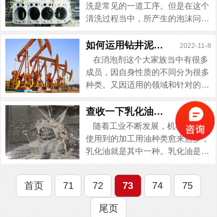
过程中，需要添加许多的化学助
洗是常见的一道工序。但是在这个
剂，大多数...
清洗过程当中，所产生的泡沫问题
却令人头疼。当在工业清洗当中出
现了泡沫问题，而这种泡沫的出现
如何运用钻井泥浆消泡剂
2022-11-8
会给自然环境导致环境污染，提升
在消泡剂这个大家族当中有很多
清洗的难度系数，提升清洗的成本
成员，因自身性质的不同分为很多
花费,在...
种类。又因适用的领域和针对的泡
沫问题不同又产生了自身不同的特
性。只有了解清楚了不同消泡剂的
查收一下乳化油消泡剂怎么消泡的
2022-11-8
不同性质，在利用消泡剂解决泡沫
随着工业不断发展，机械加工中
问题时才能达到我们想要的效...
使用到的加工用油种类愈来愈多，
乳化油就是其中一种。乳化油是以
一种以稳定状态存在的微小油粒，
属于金属削切油的一种。在一般状
首页
71
72
73
74
75
态下，乳化油是很稳定的，但是泡
沫却是很影响乳化油的，乳化...
尾页