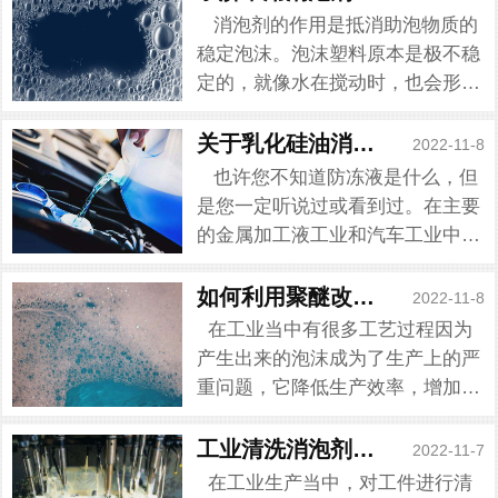
消泡剂的作用是抵消助泡物质的
稳定泡沫。泡沫塑料原本是极不稳
定的，就像水在搅动时，也会形成
泡沫，但一旦停止搅拌，泡沫即消
失。若在水中加入助泡物质，由于
关于乳化硅油消泡剂的特性
2022-11-8
助泡物的稳泡作用，泡沫破灭困
也许您不知道防冻液是什么，但
难。因此即使是会起泡的纯表面...
是您一定听说过或看到过。在主要
的金属加工液工业和汽车工业中，
防冻液在冬天被广泛使用，在冬天
用于防止冻结，在夏天用于防止沸
如何利用聚醚改性硅消泡剂消泡
2022-11-8
腾，并且全年用于防止结垢。将防
在工业当中有很多工艺过程因为
冻液添加到汽车或金属工作液...
产生出来的泡沫成为了生产上的严
重问题，它降低生产效率，增加生
产成本和设备损耗，降低机械设备
的使用寿命，还会影响到产品的质
工业清洗消泡剂的消泡效果
2022-11-7
量和使用效果。比如清洗剂的生产
在工业生产当中，对工件进行清