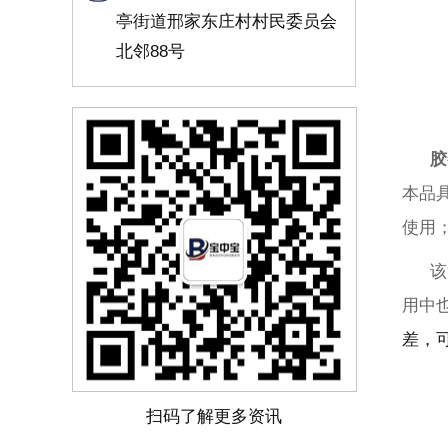
亭街道邢家东庄村村民委员会
北邻88号
胶
本品
使用
该
用中
差，
扫码了解更多资讯