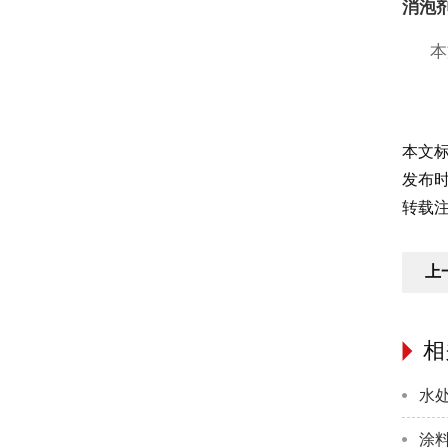
消泡
本
本文
发布时间
转载注明
上
相
水
涂