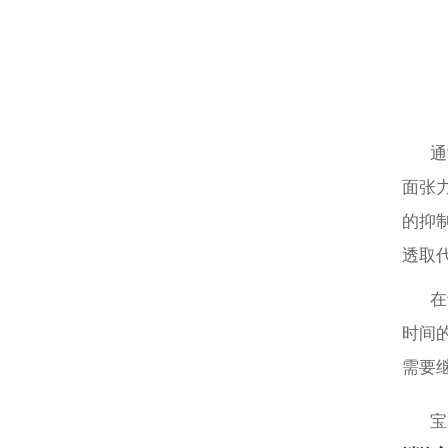
通
面张
的抑
透取
在
时间
需要
宝