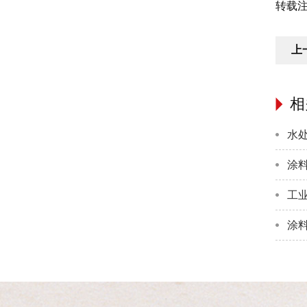
转载注明
上
相
水
涂
工
涂