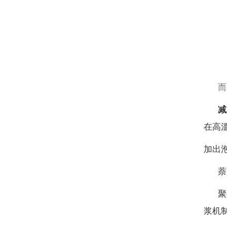
而
减
在高
加出
萘
聚
浆机