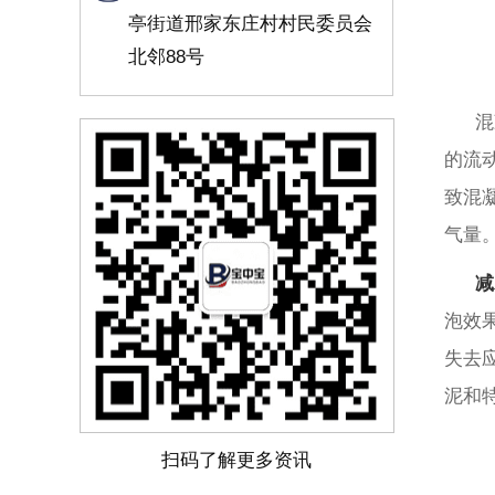
亭街道邢家东庄村村民委员会
北邻88号
混
的流
致混
气量
减
泡效
失去
泥和
扫码了解更多资讯