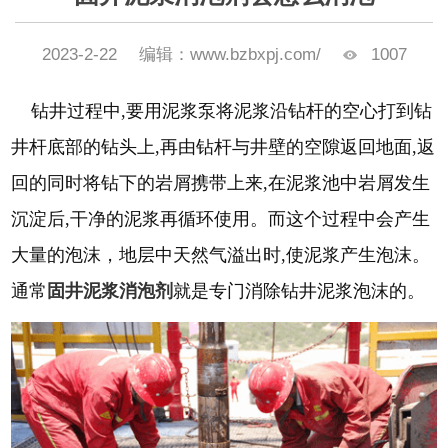
2023-2-22
编辑：www.bzbxpj.com/
1007
钻井过程中
,要用泥浆泵将泥浆沿钻杆的空心打到钻
井杆底部的钻头上,再由钻杆与井壁的空隙返回地面,返
回的同时将钻下的岩屑携带上来,在泥浆池中岩屑发生
沉淀后,干净的泥浆再循环使用。而这个过程中会产生
大量的泡沫，地层中天然气溢出时,使泥浆产生泡沫。
通常
固井泥浆消泡剂
就是专门消除钻井泥浆泡沫的。